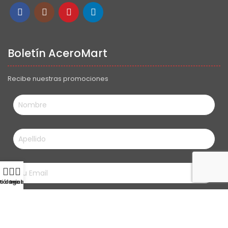
Boletín AceroMart
Recibe nuestras promociones
tálogo
i cuenta
Inicio