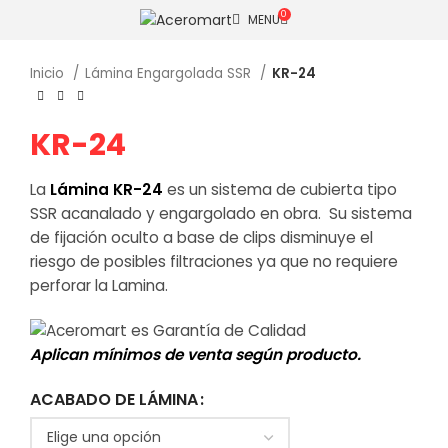
AVISO DE SEGURIDAD
Haz click para consultar los medios
0
MENU
de comunicación oficiales de Aceromart®.
Inicio
Lámina Engargolada SSR
KR-24
KR-24
La
Lámina KR-24
es un sistema de cubierta tipo
SSR acanalado y engargolado en obra. Su sistema
de fijación oculto a base de clips disminuye el
riesgo de posibles filtraciones ya que no requiere
perforar la Lamina.
Aplican mínimos de venta según producto.
ACABADO DE LÁMINA