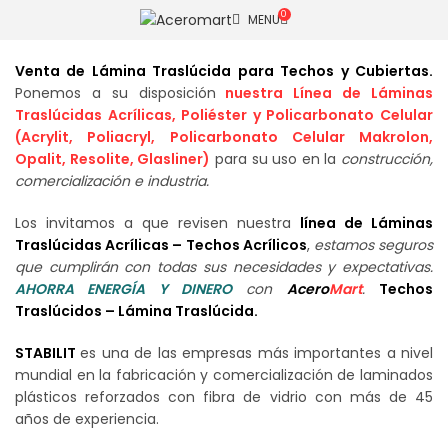
AVISO DE SEGURIDAD
Haz click para consultar los medios
0
MENU
de comunicación oficiales de Aceromart®.
Venta de Lámina Traslúcida para Techos y Cubiertas.
Ponemos a su disposición
nuestra Línea de Láminas
Traslúcidas Acrílicas, Poliéster y Policarbonato Celular
(Acrylit, Poliacryl, Policarbonato Celular Makrolon,
Opalit, Resolite, Glasliner)
para su uso en la
construcción,
comercialización e industria.
Los invitamos a que revisen nuestra
línea de Láminas
Traslúcidas Acrílicas – Techos Acrílicos
,
estamos seguros
que cumplirán con todas sus necesidades y expectativas.
AHORRA ENERGÍA Y DINERO
con
Acero
Mart
.
Techos
Traslúcidos – Lámina Traslúcida.
STABILIT
es una de las empresas más importantes a nivel
mundial en la fabricación y comercialización de laminados
plásticos reforzados con fibra de vidrio con más de 45
años de experiencia.