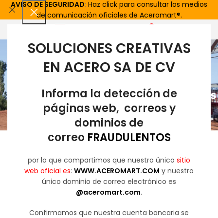
AVISO DE SEGURIDAD
:
Haz click para consultar los medios
de comunicación oficiales de Aceromart®.
0
MENU
SOLUCIONES CREATIVAS
MÁS DE 10 AÑOS
EN ACERO SA DE CV
MAS DE 1,000,000
M2 ENTREGADOS
Informa la detección de
MÁS DE 2,000 PROYECTOS
páginas web, correos y
MAS DE 1,000 CLIENTES
SATISFECHOS
dominios de
correo
FRAUDULENTOS
por lo que compartimos que nuestro único
sitio
web oficial es
:
WWW.ACEROMART.COM
y nuestro
único dominio de correo electrónico es
@aceromart.com
.
Confirmamos que nuestra cuenta bancaria se