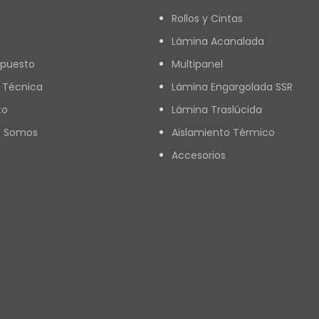
Rollos y Cintas
Lámina Acanalada
upuesto
Multipanel
 Técnica
Lámina Engargolada SSR
to
Lámina Traslúcida
s Somos
Aislamiento Térmico
Accesorios