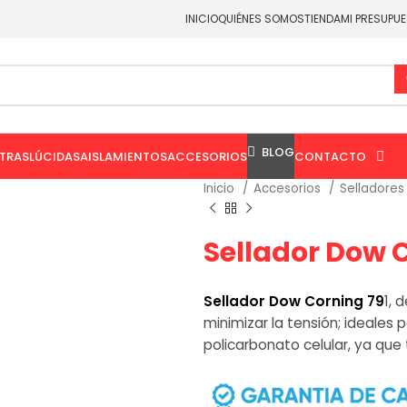
 comunicación oficiales de Aceromart®.
INICIO
QUIÉNES SOMOS
TIENDA
MI PRESUPU
BLOG
TRASLÚCIDAS
AISLAMIENTOS
ACCESORIOS
CONTACTO
Inicio
Accesorios
Selladores
Sellador Dow 
Sellador Dow Corning 79
1, 
minimizar la tensión; ideales 
policarbonato celular, ya que 