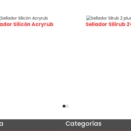
lador Silicón Acryrub
Sellador Silirub 2
a
Categorías