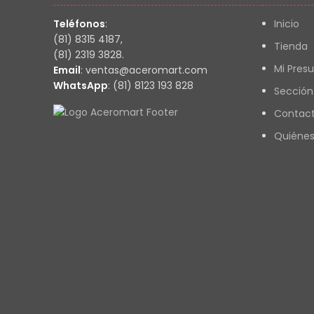
Teléfonos
:
Inicio
(81) 8315 4187,
Tienda
(81) 2319 3828.
Mi Pres
Email
: ventas@aceromart.com
WhatsApp
: (81) 8123 193 828
Sección
Contac
Quiéne