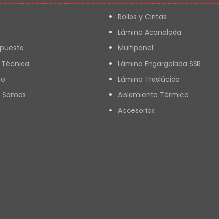
Rollos y Cintas
Lámina Acanalada
upuesto
Multipanel
 Técnica
Lámina Engargolada SSR
to
Lámina Traslúcida
s Somos
Aislamiento Térmico
Accesorios