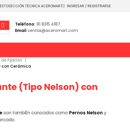
UESTO
SECCIÓN TÉCNICA ACEROMART
INGRESAR / REGISTRARSE
Teléfono:
81 8315 4187
Email
ventas@aceromart.com
 de Fijación
n) con Cerámica
ante (Tipo Nelson) con
e
son tambiÉn conocidos como
Pernos Nelson
y
ercado.