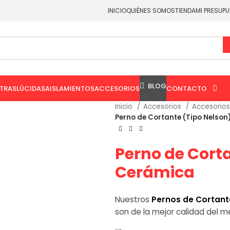
 comunicación oficiales de Aceromart®.
INICIO
QUIÉNES SOMOS
TIENDA
MI PRESUP
BLOG
TRASLÚCIDAS
AISLAMIENTOS
ACCESORIOS
CONTACTO
Inicio
Accesorios
Accesorios
Perno de Cortante (Tipo Nelso
Perno de Cort
Cerámica
Nuestros
Pernos de Cortant
son de la mejor calidad del m