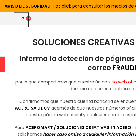
AVISO DE SEGURIDAD
:
Haz click para consultar los medios de
0
SOLUCIONES CREATIVAS 
ELEGIR CATEGORÍA
Informa la detección de páginas
ROLLOS Y LISAS
ACANALADAS
MULTYPANEL
ENGARGOLADOS
correo
FRAUD
por lo que compartimos que nuestro único
sitio web ofic
dominio de correo electrónico
Confirmamos que nuestra cuenta bancaria se encue
ACERO SA DE CV
además de que nuestros números oficia
nuestra página web oficial y cualquier cambio es 
Para
ACEROMART / SOLUCIONES CREATIVAS EN ACERO
nu
solicitamos
hacer caso omiso a cualquier información 