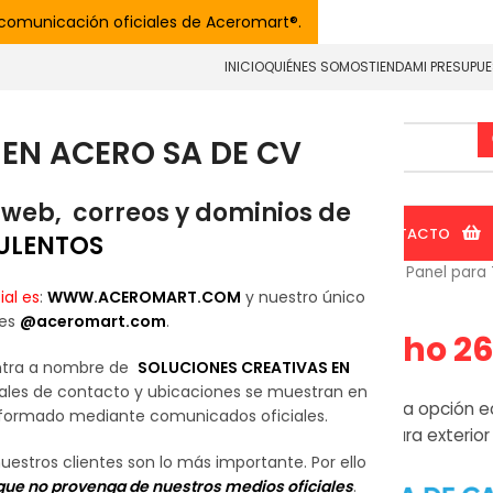
 comunicación oficiales de Aceromart®.
INICIO
QUIÉNES SOMOS
TIENDA
MI PRESUPU
EN ACERO SA DE CV
 web, correos y dominios de
BLOG
TRASLÚCIDAS
AISLAMIENTOS
ACCESORIOS
CONTACTO
ULENTOS
Inicio
Multipanel
Panel para
ial es
:
WWW.ACEROMART.COM
y nuestro único
 es
@aceromart.com
.
Econotecho 2
ntra a nombre de
SOLUCIONES CREATIVAS EN
les de contacto y ubicaciones se muestran en
Econotecho
es una opción e
informado mediante comunicados oficiales.
fabricado con la cara exterior 
estros clientes son lo más importante. Por ello
que no provenga de nuestros medios oficiales
.